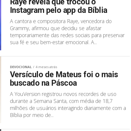
Raye revela que trocou o
Instagram pelo app da Bíblia
A cantora e compositora Raye, vencedora do
Grammy, afirmou que decidiu se afastar
temporariamente das redes sociais para preservar
sua fé e seu bem-estar emocional. A...
DEVOCIONAL
4 meses atrás
Versículo de Mateus foi o mais
buscado na Páscoa
A YouVersion registrou novos recordes de uso
durante a Semana Santa, com média de 18,7
milhões de usuários interagindo diariamente com a
Bíblia por meio de...