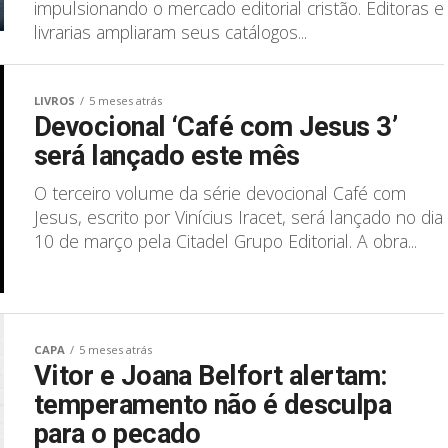
impulsionando o mercado editorial cristão. Editoras e
livrarias ampliaram seus catálogos...
LIVROS
5 meses atrás
Devocional ‘Café com Jesus 3’
será lançado este mês
O terceiro volume da série devocional Café com
Jesus, escrito por Vinícius Iracet, será lançado no dia
10 de março pela Citadel Grupo Editorial. A obra...
CAPA
5 meses atrás
Vitor e Joana Belfort alertam:
temperamento não é desculpa
para o pecado