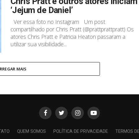
Chris Pratt e outros atores iniciam
‘Jejum de Daniel’
Ver essa foto no Instagram Um post
compartilhado por Chris Pratt (@prattprattpratt) Os
atores Chris Pratt e Patricia Heaton passaram a
utilizar sua visibilidade...
RREGAR MAIS
TATO
QUEM SOMOS
POLÍTICA DE PRIVACIDADE
TERMOS D