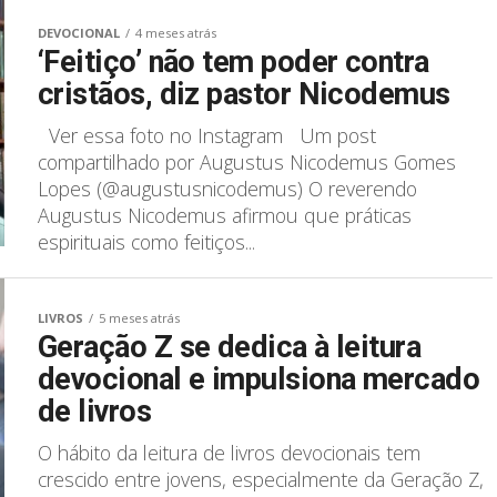
DEVOCIONAL
4 meses atrás
‘Feitiço’ não tem poder contra
cristãos, diz pastor Nicodemus
Ver essa foto no Instagram Um post
compartilhado por Augustus Nicodemus Gomes
Lopes (@augustusnicodemus) O reverendo
Augustus Nicodemus afirmou que práticas
espirituais como feitiços...
LIVROS
5 meses atrás
Geração Z se dedica à leitura
devocional e impulsiona mercado
de livros
O hábito da leitura de livros devocionais tem
crescido entre jovens, especialmente da Geração Z,