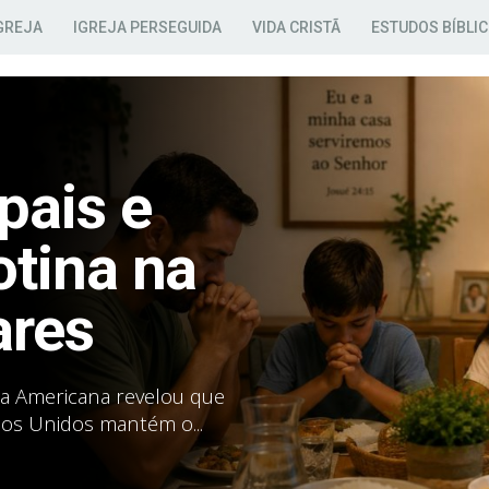
GREJA
IGREJA PERSEGUIDA
VIDA CRISTÃ
ESTUDOS BÍBLI
pais e
otina na
ares
ca Americana revelou que
os Unidos mantém o...