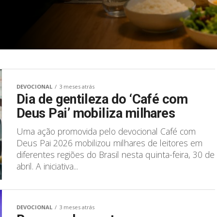
DEVOCIONAL
3 meses atrás
Dia de gentileza do ‘Café com
Deus Pai’ mobiliza milhares
Uma ação promovida pelo devocional Café com
Deus Pai 2026 mobilizou milhares de leitores em
diferentes regiões do Brasil nesta quinta-feira, 30 de
abril. A iniciativa...
DEVOCIONAL
3 meses atrás